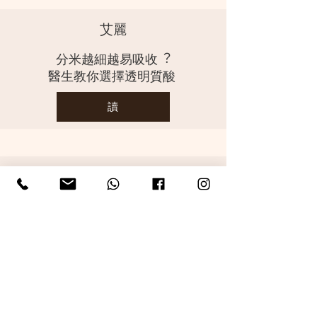
艾麗
分⽶越細越易吸收︖
醫⽣教你選擇透明質酸
讀
艾麗
拆解⽣頭瘡成因！
⽪皮膚科醫⽣教你5⽅法擊退頭疼
讀
返回