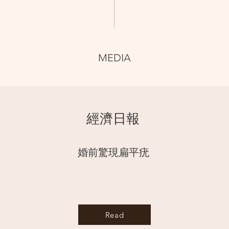
MEDIA
經濟⽇報
婚前驚現扁平疣
Read