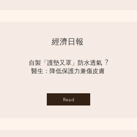
經濟⽇報
⾃製「護墊⼜罩」防⽔透氣︖
醫⽣：降低保護⼒兼傷⽪膚
Read