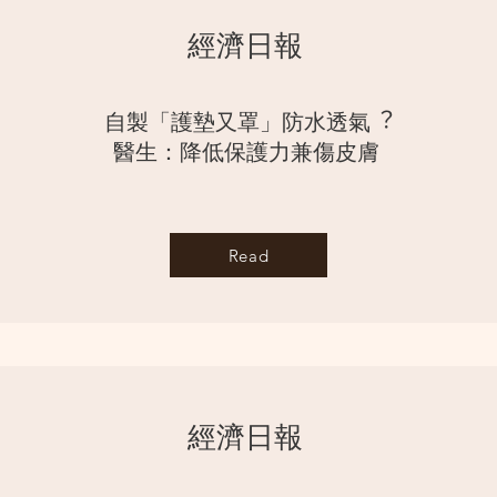
經濟⽇報
⾃製「護墊⼜罩」防⽔透氣︖
醫⽣：降低保護⼒兼傷⽪膚
Read
經濟⽇報