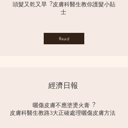
頭髮又乾又旱︖⽪膚科醫⽣教你護髮⼩貼
⼠
Read
經濟⽇報
曬傷⽪膚不應塗燙⽕膏︖
⽪膚科醫⽣教路3⼤正確處理曬傷⽪膚⽅法