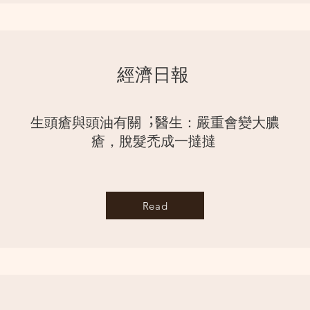
經濟⽇報
⽣頭瘡與頭油有關︔醫⽣：嚴重會變⼤膿
瘡，脫髮禿成⼀撻撻
Read